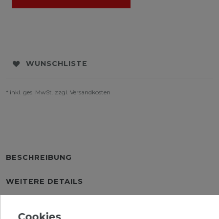
WUNSCHLISTE
* inkl. ges. MwSt. zzgl.
Versandkosten
BESCHREIBUNG
WEITERE DETAILS
EU-VERANTWORTLICHER
Cookies