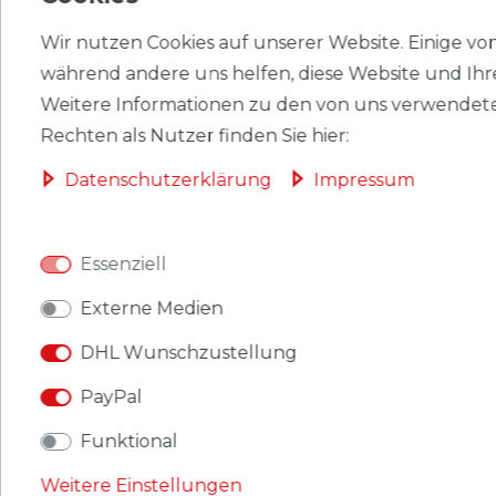
HERSTELLER
Wir nutzen Cookies auf unserer Website. Einige von 
während andere uns helfen, diese Website und Ihr
Weitere Informationen zu den von uns verwendete
Briefmarken Turks- und Caicos-Inseln 1983 Mi 658A-
Rechten als Nutzer finden Sie hier:
672A (kompl.Ausg.) postfrisch Schiffe
Daten­schutz­erklärung
Impressum
Produkt: Briefmarken
Gebiet: Turks- und Caicos-Inseln
Essenziell
Ausgabeanlass: 1983 Schiffe
Externe Medien
Titel: 658A-672A (kompl.Ausg.)
DHL Wunschzustellung
Katalognummern:
PayPal
658,659,660,661,662,663,664,665,666,667,668,669,670,671,
Funktional
Ausgabejahr: 1983
Weitere Einstellungen