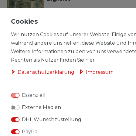
4,22 € *
UVP 4,69 €
Cookies
Wir nutzen Cookies auf unserer Website. Einige von 
*
inkl. ges. MwSt.
zzgl.
Versandkosten
während andere uns helfen, diese Website und Ihr
Banknoten Afghanistan 1991
Weitere Informationen zu den von uns verwendete
Pick-Nr: 58c bankfrisch 100
Rechten als Nutzer finden Sie hier:
Afghanis
Daten­schutz­erklärung
Impressum
2,15 € *
UVP 2,39 €
Essenziell
*
inkl. ges. MwSt.
zzgl.
Versandkosten
Externe Medien
Banknoten Afghanistan 1991
Pick-Nr: 60c bankfrisch 500
DHL Wunschzustellung
Afghanis
PayPal