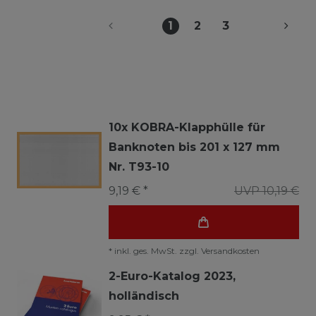
1
2
3
10x KOBRA-Klapphülle für
Banknoten bis 201 x 127 mm
Nr. T93-10
9,19 € *
UVP 10,19 €
*
inkl. ges. MwSt.
zzgl.
Versandkosten
2-Euro-Katalog 2023,
holländisch