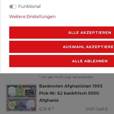
2,15 € *
UVP 2,39 €
Funktional
Weitere Einstellungen
*
inkl. ges. MwSt.
zzgl.
Versandkosten
Banknoten Afghanistan 1991
ALLE AKZEPTIEREN
Pick-Nr: 61c bankfrisch 1000
Afghanis
AUSWAHL AKZEPTIERE
4,94 € *
UVP 5,49 €
ALLE ABLEHNEN
*
inkl. ges. MwSt.
zzgl.
Versandkosten
Banknoten Afghanistan 1993
Pick-Nr: 62 bankfrisch 5000
Afghanis
6,74 € *
UVP 7,49 €