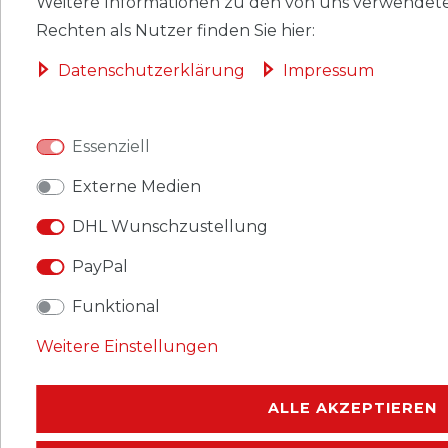
Weitere Informationen zu den von uns verwendete
*
inkl. ges. MwSt.
zzgl.
Versandkosten
Rechten als Nutzer finden Sie hier:
IMPRESSUM
Daten­schutz­erklärung
Impressum
WIDERRUFSRECHT
Essenziell
DATENSCHUTZ
Externe Medien
VERSAND
DHL Wunschzustellung
AGB
PayPal
Funktional
Weitere Einstellungen
ALLE AKZEPTIEREN