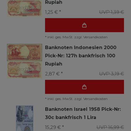
Rupiah
1,25 € *
UVP 1,39 €
*
inkl. ges. MwSt.
zzgl.
Versandkosten
Banknoten Indonesien 2000
Pick-Nr: 127h bankfrisch 100
Rupiah
2,87 € *
UVP 3,19 €
*
inkl. ges. MwSt.
zzgl.
Versandkosten
Banknoten Israel 1958 Pick-Nr:
30c bankfrisch 1 Lira
15,29 € *
UVP 16,99 €