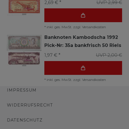
2,69 € *
UVP 2,99 €
*
inkl. ges. MwSt.
zzgl.
Versandkosten
Banknoten Kambodscha 1992
Pick-Nr: 35a bankfrisch 50 Riels
1,97 € *
UVP 2,00 €
*
inkl. ges. MwSt.
zzgl.
Versandkosten
IMPRESSUM
WIDERRUFSRECHT
DATENSCHUTZ