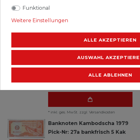
Banknoten Kambodscha 1972
Funktional
Pick-Nr: 7d bankfrisch 50 Riels
4,49 € *
UVP 4,99 €
Weitere Einstellungen
ALLE AKZEPTIEREN
*
inkl. ges. MwSt.
zzgl.
Versandkosten
Banknoten Kambodscha 1972
AUSWAHL AKZEPTIERE
Pick-Nr: 7d gebraucht (III) 50
Riels
ALLE ABLEHNEN
1,97 € *
UVP 2,19 €
*
inkl. ges. MwSt.
zzgl.
Versandkosten
Banknoten Kambodscha 1979
Pick-Nr: 27a bankfrisch 5 Kak