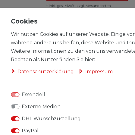
*
inkl. ges. MwSt.
zzgl.
Versandkosten
Banknoten Jugoslawien 1978
Cookies
Pick-Nr: 88a bankfrisch 20
Dinara
Wir nutzen Cookies auf unserer Website. Einige von 
während andere uns helfen, diese Website und Ihr
3,59 € *
UVP 3,99 €
Weitere Informationen zu den von uns verwendete
Rechten als Nutzer finden Sie hier:
*
inkl. ges. MwSt.
zzgl.
Versandkosten
Daten­schutz­erklärung
Impressum
Banknoten Kambodscha 1972
Pick-Nr: 4c bankfrisch 1 Riel
Essenziell
2,15 € *
UVP 2,39 €
Externe Medien
DHL Wunschzustellung
*
inkl. ges. MwSt.
zzgl.
Versandkosten
PayPal