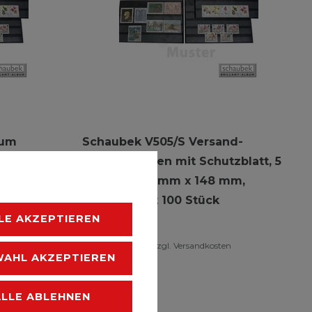
zum
Schaubek V505/S Versand-
Einsteckkarten mit Schutzblatt, 5
Streifen 210 mm x 148 mm,
Packung mit 100 Stück
n
LE AKZEPTIEREN
25,09 € *
*
inkl. ges. MwSt.
zzgl.
Versandkosten
AHL AKZEPTIEREN
ALLE ABLEHNEN