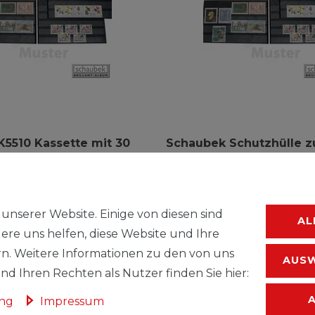
5510 Kassette mit 30
Schaubek Schutzhülle 
ten, sortiert
Aufstecken
2,99 € *
.
zzgl.
Versandkosten
*
inkl. ges. MwSt.
zzgl.
Versandkoste
unserer Website. Einige von diesen sind
AL
ere uns helfen, diese Website und Ihre
n. Weitere Informationen zu den von uns
AUSW
d Ihren Rechten als Nutzer finden Sie hier:
ung
Impressum