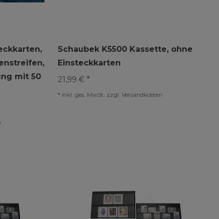
eckkarten,
Schaubek K5500 Kassette, ohne
enstreifen,
Einsteckkarten
ung mit 50
21,99 € *
*
inkl. ges. MwSt.
zzgl.
Versandkosten
n