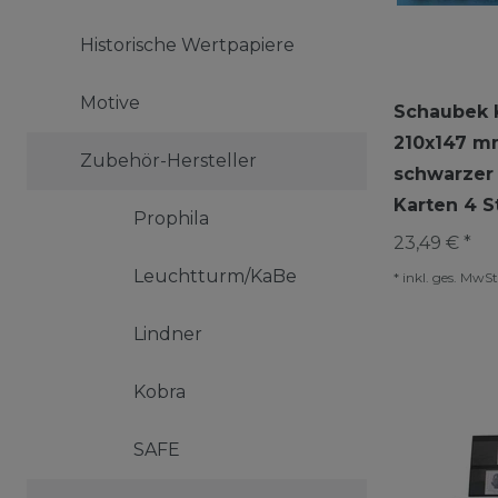
Historische Wertpapiere
Motive
Schaubek K
210x147 mm
Zubehör-Hersteller
schwarzer 
Karten 4 S
Prophila
23,49 € *
Leuchtturm/KaBe
*
inkl. ges. MwSt
Lindner
Kobra
SAFE