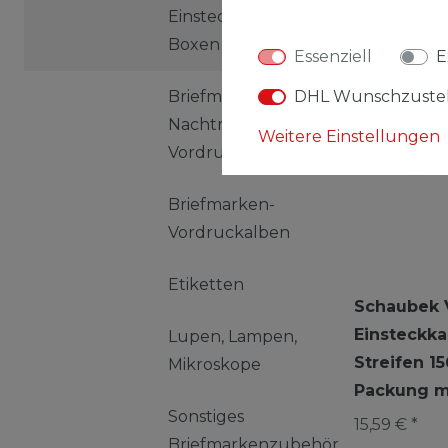
Einsteckkarten,
Boxen
Essenziell
E
DHL Wunschzuste
Briefmarken-
Nachträge,
Weitere Einstellungen
Vordrucke
Briefmarken-
Vordruckalben
Etiketten
Schaubek 
Einsteckka
Lupen, Lampen,
Streifen 1
Mikroskope
Packung mi
Sonstiges
15,59 € *
Briefmarkenzubehör