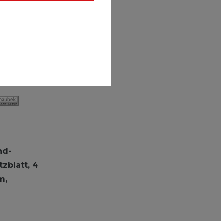
nd-
zblatt, 4
m,