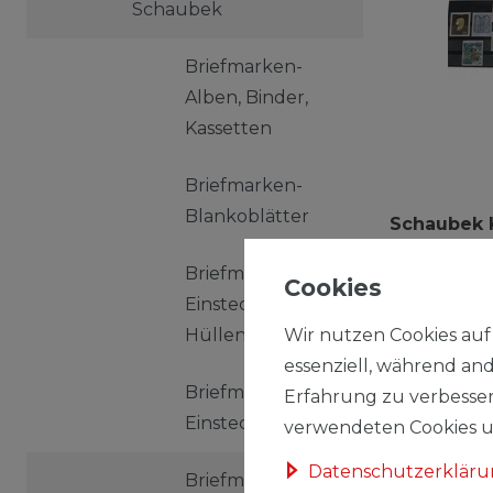
Schaubek
Briefmarken-
Alben, Binder,
Kassetten
Briefmarken-
Blankoblätter
Schaubek K
Einsteckkar
Briefmarken-
Cookies
39,69 € *
Einsteckblätter,
*
inkl. ges. MwSt
Wir nutzen Cookies auf 
Hüllen
essenziell, während and
Briefmarken-
Erfahrung zu verbesser
Einsteckbücher
verwendeten Cookies un
Daten­schutz­erklär
Briefmarken-