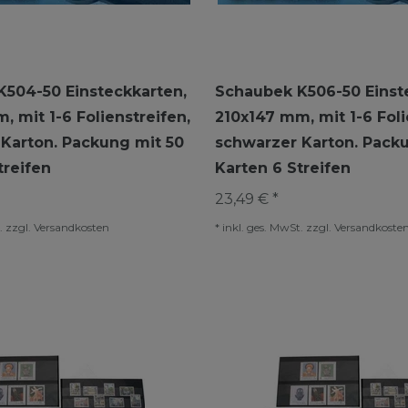
504-50 Einsteckkarten,
Schaubek K506-50 Einst
, mit 1-6 Folienstreifen,
210x147 mm, mit 1-6 Foli
Karton. Packung mit 50
schwarzer Karton. Pack
treifen
Karten 6 Streifen
23,49 € *
.
zzgl.
Versandkosten
*
inkl. ges. MwSt.
zzgl.
Versandkoste