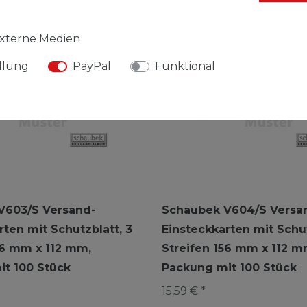
xterne Medien
llung
PayPal
Funktional
V603/S Versand-
Schaubek V604/S Versa
rten mit Schutzblatt, 3
Einsteckkarten mit Schut
56 mm x 112 mm,
Streifen 156 mm x 112 m
t 100 Stück
Packung mit 100 Stück
15,59 € *