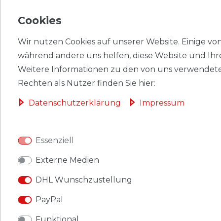
1,00 € *
Cookies
Wir nutzen Cookies auf unserer Website. Einige von 
während andere uns helfen, diese Website und Ihr
*
inkl. ges. MwSt.
zzgl.
Versandkosten
Weitere Informationen zu den von uns verwendete
Briefmarken Äquatorialguinea
Rechten als Nutzer finden Sie hier:
1976 Mi Block210 (kompl.Ausg.)
Daten­schutz­erklärung
Impressum
gestempelt Olymp.
Sommerspiele 76
1,00 € *
Essenziell
Externe Medien
*
inkl. ges. MwSt.
zzgl.
Versandkosten
DHL Wunschzustellung
Briefmarken Belgien 1966 Mi
PayPal
1417-1419,1420,1425,1426
Funktional