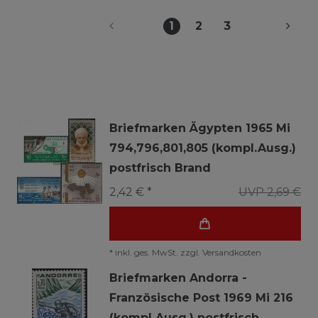
1
2
3
Briefmarken Ägypten 1965 Mi
794,796,801,805 (kompl.Ausg.)
postfrisch Brand
2,42 € *
UVP 2,69 €
*
inkl. ges. MwSt.
zzgl.
Versandkosten
Briefmarken Andorra -
Französische Post 1969 Mi 216
(kompl.Ausg.) postfrisch