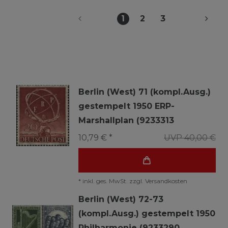
1
2
3
Berlin (West) 71 (kompl.Ausg.)
gestempelt 1950 ERP-
Marshallplan (9233313
10,79 € *
UVP 40,00 €
*
inkl. ges. MwSt.
zzgl.
Versandkosten
Berlin (West) 72-73
(kompl.Ausg.) gestempelt 1950
Philharmonie (9233290