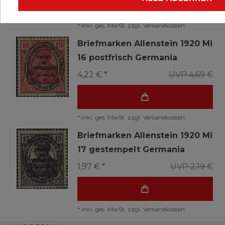
*
inkl. ges. MwSt.
zzgl.
Versandkosten
Briefmarken Allenstein 1920 Mi
16 postfrisch Germania
4,22 € *
UVP 4,69 €
*
inkl. ges. MwSt.
zzgl.
Versandkosten
Briefmarken Allenstein 1920 Mi
17 gestempelt Germania
1,97 € *
UVP 2,19 €
*
inkl. ges. MwSt.
zzgl.
Versandkosten