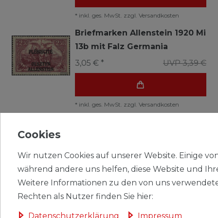
*
inkl. ges. MwSt.
zzgl.
Versandkosten
Briefmarken Allenstein 1920 Mi
13b mit Falz Germania
3,05 € *
UVP 3,39 €
*
inkl. ges. MwSt.
zzgl.
Versandkosten
Briefmarken Allenstein 1920 Mi
Cookies
14 gestempelt Germania
6,74 € *
UVP 9,00 €
Wir nutzen Cookies auf unserer Website. Einige von 
während andere uns helfen, diese Website und Ihr
Weitere Informationen zu den von uns verwendete
*
inkl. ges. MwSt.
zzgl.
Versandkosten
Rechten als Nutzer finden Sie hier:
Briefmarken Allenstein 1920 Mi
Daten­schutz­erklärung
Impressum