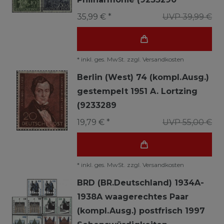
35,99 € *
UVP 39,99 €
*
inkl. ges. MwSt.
zzgl.
Versandkosten
Berlin (West) 74 (kompl.Ausg.)
gestempelt 1951 A. Lortzing
(9233289
19,79 € *
UVP 55,00 €
*
inkl. ges. MwSt.
zzgl.
Versandkosten
BRD (BR.Deutschland) 1934A-
1938A waagerechtes Paar
(kompl.Ausg.) postfrisch 1997