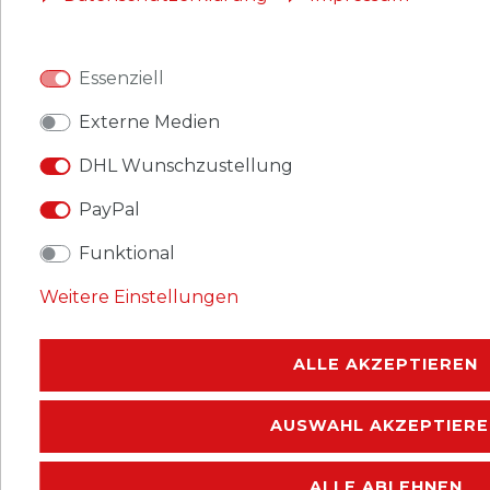
14 mit Falz Germania
2,15 € *
UVP 3,00 €
Essenziell
Externe Medien
*
inkl. ges. MwSt.
zzgl.
Versandkosten
DHL Wunschzustellung
Briefmarken Allenstein 1920 Mi
PayPal
14 postfrisch Germania
3,59 € *
UVP 7,00 €
Funktional
Weitere Einstellungen
*
inkl. ges. MwSt.
zzgl.
Versandkosten
ALLE AKZEPTIEREN
Briefmarken Allenstein 1920 Mi
15 postfrisch Germania
AUSWAHL AKZEPTIERE
1,25 € *
UVP 1,50 €
ALLE ABLEHNEN