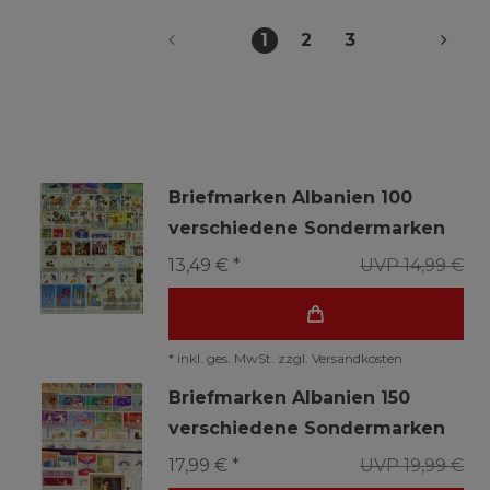
1
2
3
Briefmarken Albanien 100
verschiedene Sondermarken
13,49 € *
UVP 14,99 €
*
inkl. ges. MwSt.
zzgl.
Versandkosten
Briefmarken Albanien 150
verschiedene Sondermarken
17,99 € *
UVP 19,99 €