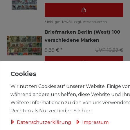
*
inkl. ges. MwSt.
zzgl.
Versandkosten
Briefmarken Berlin (West) 100
verschiedene Marken
9,89 € *
UVP 10,99 €
Cookies
*
inkl. ges. MwSt.
zzgl.
Versandkosten
Briefmarken Berlin (West) 100
Wir nutzen Cookies auf unserer Website. Einige von 
verschiedene Marken
während andere uns helfen, diese Website und Ihr
postfrisch
Weitere Informationen zu den von uns verwendete
Rechten als Nutzer finden Sie hier:
13,49 € *
UVP 14,99 €
Daten­schutz­erklärung
Impressum