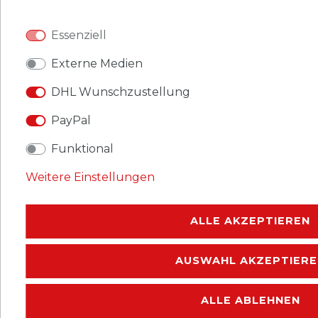
*
inkl. ges. MwSt.
zzgl.
Versandkosten
Essenziell
Briefmarken Berlin (West) 100
verschiedene postfrisch
Externe Medien
19,79 € *
UVP 21,99 €
DHL Wunschzustellung
PayPal
*
inkl. ges. MwSt.
zzgl.
Versandkosten
Funktional
Briefmarken Berlin (West) 150
Weitere Einstellungen
verschiedene Marken
postfrisch
ALLE AKZEPTIEREN
22,49 € *
UVP 24,99 €
AUSWAHL AKZEPTIERE
*
inkl. ges. MwSt.
zzgl.
Versandkosten
ALLE ABLEHNEN