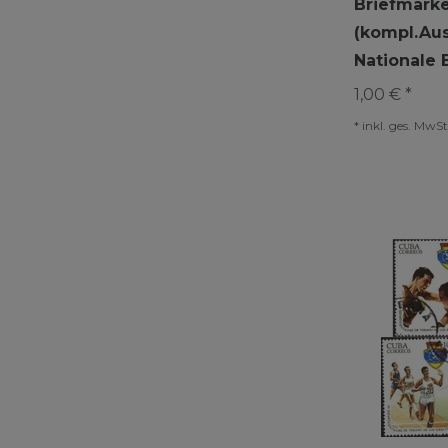
Briefmark
(kompl.Au
Nationale 
1,00 € *
*
inkl. ges. MwSt