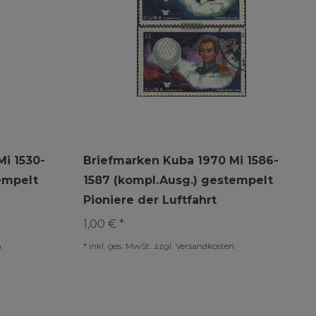
i 1530-
Briefmarken Kuba 1970 Mi 1586-
empelt
1587 (kompl.Ausg.) gestempelt
Pioniere der Luftfahrt
1,00 € *
n
*
inkl. ges. MwSt.
zzgl.
Versandkosten