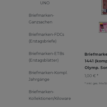
UNO
Briefmarken-
Ganzsachen
Briefmarken-FDCs
(Erstagsbriefe)
Briefmarken-ETBs
Briefmarke
(Erstagsblätter)
1441 (kom
Olymp. So
Briefmarken-Kompl.
1,00 € *
Jahrgänge
*
inkl. ges. MwSt
Briefmarken-
Kollektionen/Kiloware