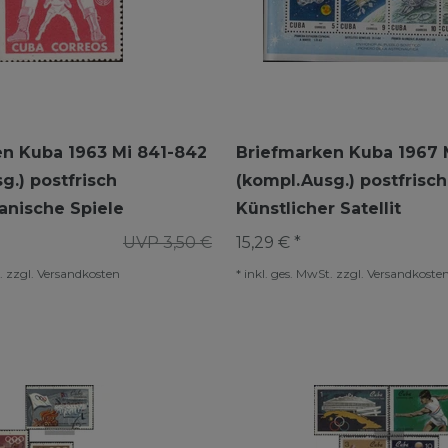
en Kuba 1963 Mi 841-842
Briefmarken Kuba 1967 
g.) postfrisch
(kompl.Ausg.) postfrisch
anische Spiele
Künstlicher Satellit
UVP 3,50 €
15,29 € *
.
zzgl.
Versandkosten
*
inkl. ges. MwSt.
zzgl.
Versandkoste