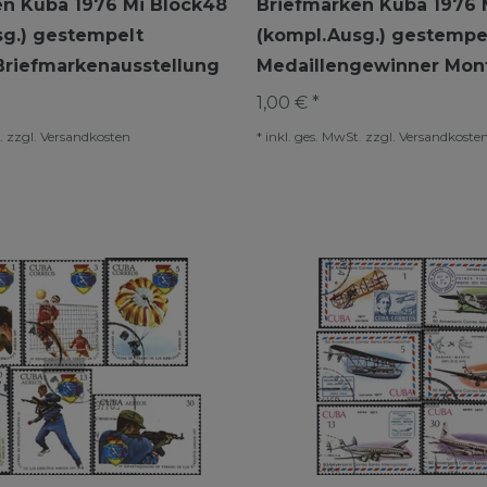
en Kuba 1976 Mi Block48
Briefmarken Kuba 1976 
sg.) gestempelt
(kompl.Ausg.) gestempe
Briefmarkenausstellung
Medaillengewinner Mont
1,00 € *
.
zzgl.
Versandkosten
*
inkl. ges. MwSt.
zzgl.
Versandkoste