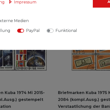
ung
Impressum
xterne Medien
llung
PayPal
Funktional
n Kuba 1974 Mi 2015-
Briefmarken Kuba 1975 
l.Ausg.) gestempelt
2084 (kompl.Ausg.) ges
ation
Verstaatlichung der Ba