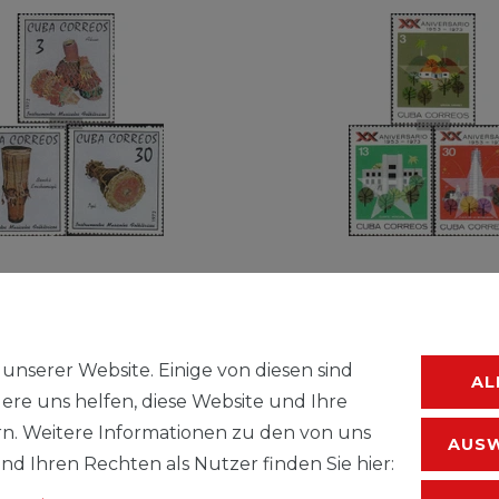
n Kuba 1972 Mi 1816-
Briefmarken Kuba 1973 
l.Ausg.) gestempelt
1889 (kompl.Ausg.) ges
unserer Website. Einige von diesen sind
AL
rumente
Jahrestag der Rebellion
ere uns helfen, diese Website und Ihre
n. Weitere Informationen zu den von uns
UVP 1,40 €
1,00 € *
AUSW
d Ihren Rechten als Nutzer finden Sie hier:
.
zzgl.
Versandkosten
*
inkl. ges. MwSt.
zzgl.
Versandkoste