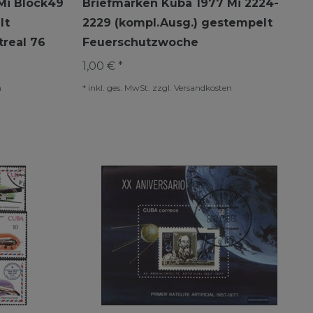
Mi Block49
Briefmarken Kuba 1977 Mi 2224-
lt
2229 (kompl.Ausg.) gestempelt
real 76
Feuerschutzwoche
1,00 € *
n
*
inkl. ges. MwSt.
zzgl.
Versandkosten