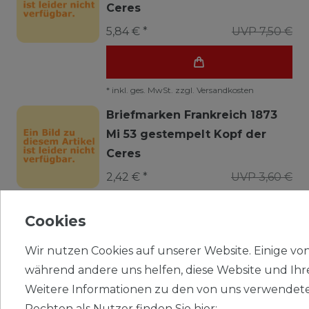
Ceres
5,84 € *
UVP 7,50 €
*
inkl. ges. MwSt.
zzgl.
Versandkosten
Briefmarken Frankreich 1873
Mi 53 gestempelt Kopf der
Ceres
2,42 € *
UVP 3,60 €
Cookies
*
inkl. ges. MwSt.
zzgl.
Versandkosten
Wir nutzen Cookies auf unserer Website. Einige von 
Briefmarken Frankreich 1902
während andere uns helfen, diese Website und Ihr
Mi MP2 (kompl.Ausg.)
Weitere Informationen zu den von uns verwendete
gestempelt Militärpostmarke
Rechten als Nutzer finden Sie hier: