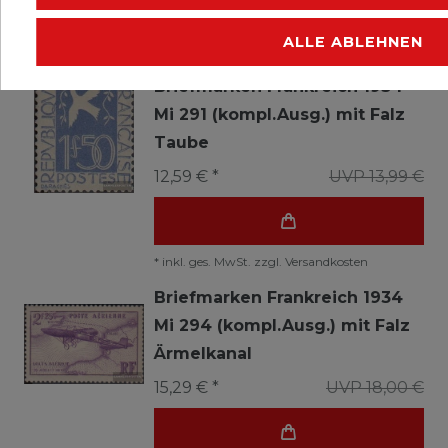
ALLE ABLEHNEN
*
inkl. ges. MwSt.
zzgl.
Versandkosten
Briefmarken Frankreich 1934
Mi 291 (kompl.Ausg.) mit Falz
Taube
12,59 € *
UVP 13,99 €
*
inkl. ges. MwSt.
zzgl.
Versandkosten
Briefmarken Frankreich 1934
Mi 294 (kompl.Ausg.) mit Falz
Ärmelkanal
15,29 € *
UVP 18,00 €