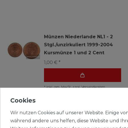
Münzen Niederlande NL1 - 2
Stgl./unzirkuliert 1999-2004
Kursmünze 1 und 2 Cent
1,00 € *
*
inkl. ges. MwSt.
zzgl.
Versandkosten
IMPRESSUM
Cookies
WIDERRUFSRECHT
Wir nutzen Cookies auf unserer Website. Einige von 
während andere uns helfen, diese Website und Ihr
DATENSCHUTZ