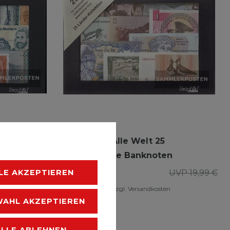
Banknoten Alle Welt 25
n
verschiedene Banknoten
LE AKZEPTIEREN
UVP 16,99 €
17,99 € *
UVP 19,99 €
n
*
inkl. ges. MwSt.
zzgl.
Versandkosten
AHL AKZEPTIEREN
ALLE ABLEHNEN