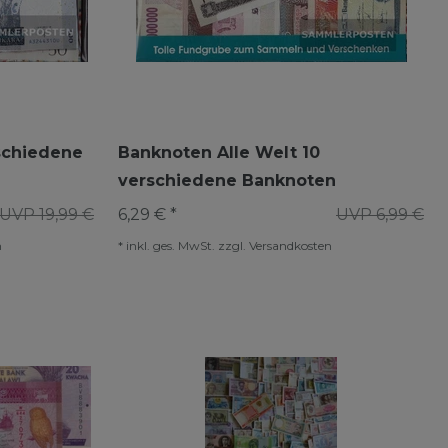
rschiedene
Banknoten Alle Welt 10
verschiedene Banknoten
UVP 19,99 €
6,29 € *
UVP 6,99 €
n
*
inkl. ges. MwSt.
zzgl.
Versandkosten