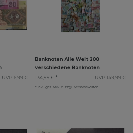
Banknoten Alle Welt 200
n
verschiedene Banknoten
UVP 6,99 €
134,99 € *
UVP 149,99 €
n
*
inkl. ges. MwSt.
zzgl.
Versandkosten