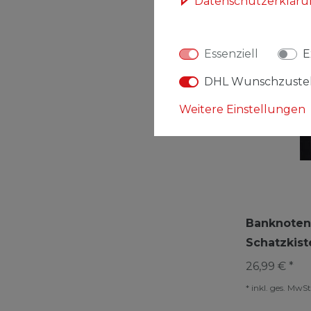
Daten­schutz­erklär
Essenziell
E
DHL Wunschzuste
Weitere Einstellungen
Banknoten
Schatzkist
26,99 € *
*
inkl. ges. MwSt