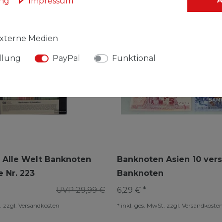
ung
Impressum
xterne Medien
llung
PayPal
Funktional
 Alle Welt Banknoten
Banknoten Asien 10 ver
e Nr. 223
Banknoten
UVP 29,99 €
6,29 € *
.
zzgl.
Versandkosten
*
inkl. ges. MwSt.
zzgl.
Versandkoste