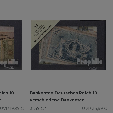
ich 10
Banknoten Deutsches Reich 10
n
verschiedene Banknoten
UVP 19,99 €
31,49 € *
UVP 34,99 €