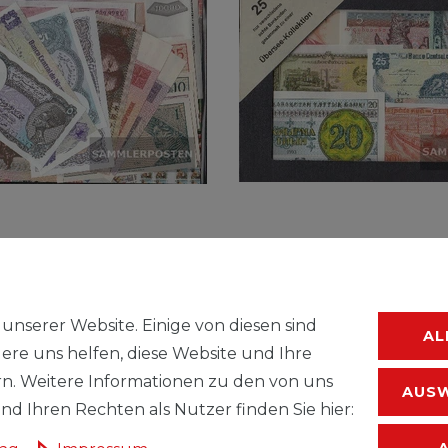
Alle Welt 25
Banknoten Alle Welt 25
ene Banknoten
verschiedene Banknote
unserer Website. Einige von diesen sind
AL
UVP 14,99 €
15,29 € *
ere uns helfen, diese Website und Ihre
.
zzgl.
Versandkosten
*
inkl. ges. MwSt.
zzgl.
Versandkoste
n. Weitere Informationen zu den von uns
AUSW
d Ihren Rechten als Nutzer finden Sie hier: