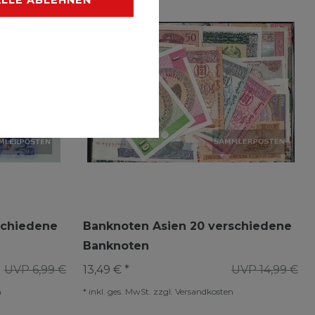
schiedene
Banknoten Asien 20 verschiedene
Banknoten
UVP 6,99 €
13,49 € *
UVP 14,99 €
n
*
inkl. ges. MwSt.
zzgl.
Versandkosten