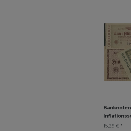
Banknoten 
Inflations
15,29 € *