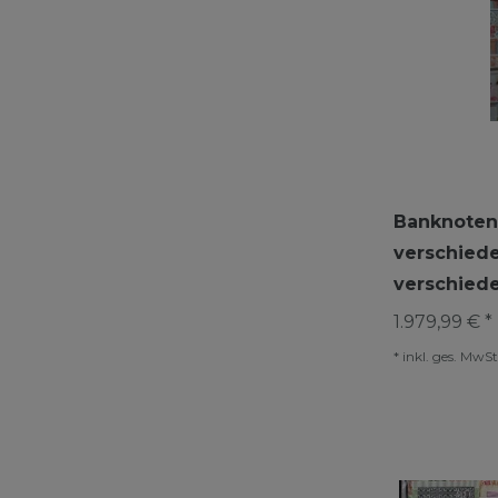
Banknoten 
verschied
verschied
1.979,99 € *
*
inkl. ges. MwSt