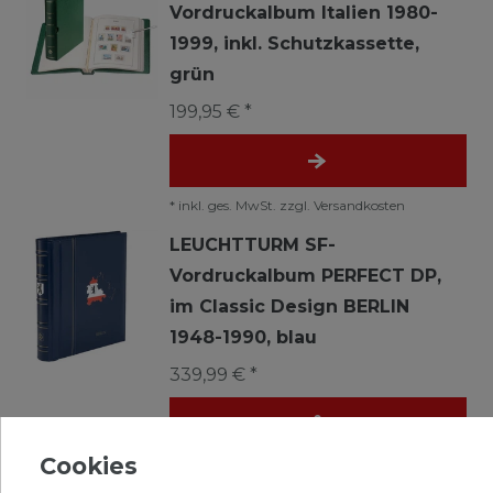
Vordruckalbum Italien 1980-
1999, inkl. Schutzkassette,
grün
199,95 € *
*
inkl. ges. MwSt.
zzgl.
Versandkosten
LEUCHTTURM SF-
Vordruckalbum PERFECT DP,
im Classic Design BERLIN
1948-1990, blau
339,99 € *
Cookies
*
inkl. ges. MwSt.
zzgl.
Versandkosten