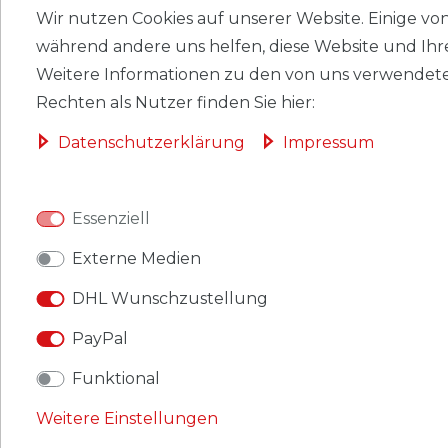
LEUCHTTURM SF-
Wir nutzen Cookies auf unserer Website. Einige von 
Vordruckalbum PERFECT DP,
während andere uns helfen, diese Website und Ihr
im Classic Design DDR 1949-
Weitere Informationen zu den von uns verwendete
1969, blau
Rechten als Nutzer finden Sie hier:
399,99 € *
Daten­schutz­erklärung
Impressum
Essenziell
*
inkl. ges. MwSt.
zzgl.
Versandkosten
LEUCHTTURM SF-
Externe Medien
Vordruckalbum PERFECT DP,
DHL Wunschzustellung
im Classic Design DDR 1970-
1979, blau
PayPal
359,99 € *
Funktional
Weitere Einstellungen