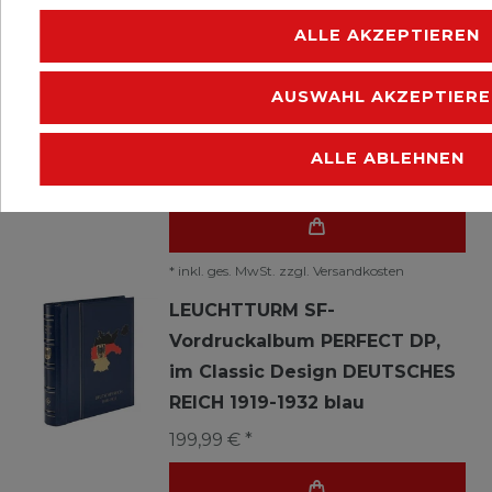
*
inkl. ges. MwSt.
zzgl.
Versandkosten
ALLE AKZEPTIEREN
LEUCHTTURM SF-
Vordruckalbum PERFECT DP,
AUSWAHL AKZEPTIERE
im Classic Design DDR 1980-
1990, blau
ALLE ABLEHNEN
359,99 € *
*
inkl. ges. MwSt.
zzgl.
Versandkosten
LEUCHTTURM SF-
Vordruckalbum PERFECT DP,
im Classic Design DEUTSCHES
REICH 1919-1932 blau
199,99 € *