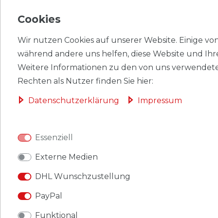
*
inkl. ges. MwSt.
zzgl.
Versandkosten
Cookies
Belege Ganzsachen Bayern
1903 P66 Amtliche Postkarte
Wir nutzen Cookies auf unserer Website. Einige von 
gebraucht Ziffer
während andere uns helfen, diese Website und Ihr
Weitere Informationen zu den von uns verwendete
1,00 € *
Rechten als Nutzer finden Sie hier:
Daten­schutz­erklärung
Impressum
*
inkl. ges. MwSt.
zzgl.
Versandkosten
Belege Ganzsachen Bayern
Essenziell
1906 P74 Amtliche Postkarte
ungebraucht Ziffer
Externe Medien
1,00 € *
DHL Wunschzustellung
PayPal
*
inkl. ges. MwSt.
zzgl.
Versandkosten
Funktional