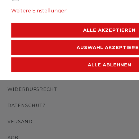
Belege Ganzsachen Bayern
Weitere Einstellungen
1906 P78 Amtliche Postkarte
ungebraucht Ziffer
ALLE AKZEPTIEREN
1,00 € *
UVP 1,09 €
AUSWAHL AKZEPTIERE
*
inkl. ges. MwSt.
zzgl.
Versandkosten
ALLE ABLEHNEN
IMPRESSUM
WIDERRUFSRECHT
DATENSCHUTZ
VERSAND
AGB