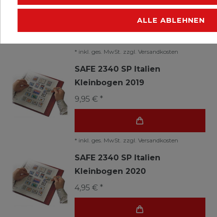
145,60 € *
ALLE ABLEHNEN
*
inkl. ges. MwSt.
zzgl.
Versandkosten
SAFE 2340 SP Italien
Kleinbogen 2019
9,95 € *
*
inkl. ges. MwSt.
zzgl.
Versandkosten
SAFE 2340 SP Italien
Kleinbogen 2020
4,95 € *