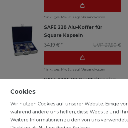
*
inkl. ges. MwSt.
zzgl.
Versandkosten
SAFE 228 Alu-Koffer für
Square Kapseln
34,19 € *
UVP 37,50 €
*
inkl. ges. MwSt.
zzgl.
Versandkosten
SAFE 2296 PP Großbritannien
Automatenmarken 2019
Cookies
13,95 € *
Wir nutzen Cookies auf unserer Website. Einige von 
während andere uns helfen, diese Website und Ihr
Weitere Informationen zu den von uns verwendete
*
inkl. ges. MwSt.
zzgl.
Versandkosten
Rechten als Nutzer finden Sie hier: