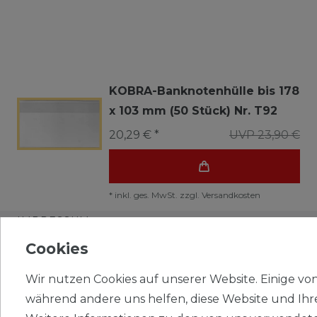
KOBRA-Banknotenhülle bis 178
x 103 mm (50 Stück) Nr. T92
20,29 € *
UVP 23,90 €
*
inkl. ges. MwSt.
zzgl.
Versandkosten
IMPRESSUM
Cookies
WIDERRUFSRECHT
Wir nutzen Cookies auf unserer Website. Einige von 
DATENSCHUTZ
während andere uns helfen, diese Website und Ihr