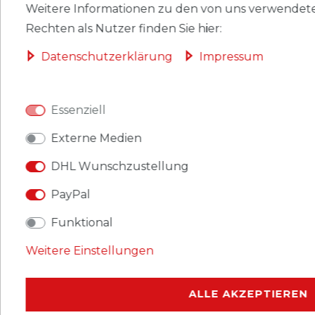
Weitere Informationen zu den von uns verwendete
Rechten als Nutzer finden Sie hier:
HERSTELLER
Daten­schutz­erklärung
Impressum
Prophila Vordruckblätter BRD 1999. Alle
Briefmarken des Jahres 1999 sind chronologisch
Essenziell
nach Erscheinen auf Karton gedruckt. Auf einem
Externe Medien
davorliegenden, weichmacherfreien Klarsicht-
DHL Wunschzustellung
Kunststoff-Einsteckblatt können die dazugehörigen
Marken sicher und ordentlich untergebracht und
PayPal
von der Vorder- und Rückseite betrachtet werden.
Funktional
So hat man stets einen perfekten Überblick über
den Stand der Sammlung.
Weitere Einstellungen
ALLE AKZEPTIEREN