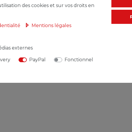
tilisation des cookies et sur vos droits en
Mentions légales
Déclaration de confidentialité
Contact
dentialité
Mentions légales
dias externes
© Copyright 2026 | Tous droits réservés.
ivery
PayPal
Fonctionnel