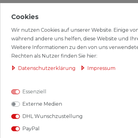
WEITERE DETAILS
Cookies
EU-VERANTWORTLICHER
Wir nutzen Cookies auf unserer Website. Einige von 
HERSTELLER
während andere uns helfen, diese Website und Ihr
Weitere Informationen zu den von uns verwendete
Rechten als Nutzer finden Sie hier:
Briefmarken BRD (BR.Deutschland) 940
Daten­schutz­erklärung
Impressum
(kompl.Ausgabe) postfrisch 1977 P.O. Runge
Produkt: Briefmarken
Essenziell
Gebiet: BRD (BR.Deutschland)
Externe Medien
Ausgabeanlass: 1977 P.O. Runge
DHL Wunschzustellung
Titel: 940 (kompl.Ausgabe)
PayPal
Katalognummern: 940