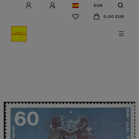
EUR
0,00 EUR
☰