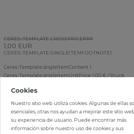
CERES::TEMPLATE.CROSSPRICERRP
1,00 EUR
CERES::TEMPLATE.SINGLEITEMFOOTNOTE1
Ceres::Template.singleItemContent
1
Ceres::Template.singleItemUnitPrice
1,00 € / Stück
Cookies
Nuestro sitio web utiliza cookies. Algunas de ellas s
esenciales, otras nos ayudan a mejorar este sitio web
su experiencia de usuario. Puede encontrar más
CERES::TEMPLATE.SINGLEITEMADDT
OBASKET
información sobre nuestro uso de cookies y sus