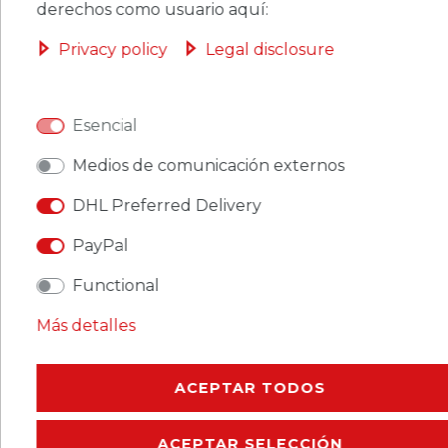
derechos como usuario aquí:
Privacy policy
Legal disclosure
CERES::TEMPLATE.SINGLEITEMWISHLIST
Esencial
Ceres::Template.singleItemFootnote1 Ceres::Template.singleItemInclVAT
Medios de comunicación externos
Ceres::Template.singleItemExclusive
DHL Preferred Delivery
Ceres::Template.singleItemShippingCosts
PayPal
Functional
Más detalles
CERES::TEMPLATE.SINGLEITEMDESCRIPTION
ACEPTAR TODOS
CERES::TEMPLATE.SINGLEITEMMOREDETAILS
ACEPTAR SELECCIÓN