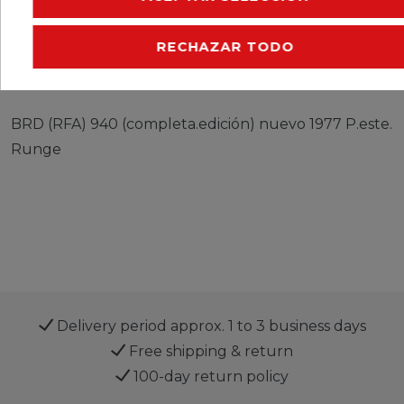
CERES::TEMPLATE.SINGLEITEMEURESPONSIBLEP
CERES::TEMPLATE.SINGLEITEMMANUFACTURER
RECHAZAR TODO
BRD (RFA) 940 (completa.edición) nuevo 1977 P.este.
Runge
Delivery period approx. 1 to 3 business days
Free shipping & return
100-day return policy