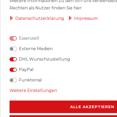
Weitere Informationen zu den von uns verwendete
Rechten als Nutzer finden Sie hier:
HERSTELLER
Daten­schutz­erklärung
Impressum
passend zu Auswahlalbum AB
Essenziell
im Format DIN A5 mit Normlochung
aus stabiler, glasklarer Hartfolie
Externe Medien
für Briefe und Blocks bis 125 x 190 mm
DHL Wunschzustellung
Größe außen: 148 x 212 mm
Taschengröße: 125 x 140 mm, öffnung oben
PayPal
2-Ring-Normlochung, 80 mm Lochabstand
Funktional
, Verpackungsinhalt: 10 Stück
Weitere Einstellungen
ALLE AKZEPTIEREN