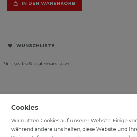
IN DEN WARENKORB
WUNSCHLISTE
* inkl. ges. MwSt. zzgl.
Versandkosten
BESCHREIBUNG
Cookies
WEITERE DETAILS
Wir nutzen Cookies auf unserer Website. Einige von 
während andere uns helfen, diese Website und Ihr
EU-VERANTWORTLICHER