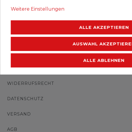
Material: weichmacherfreie Hart-PVC-Folie
Weitere Einstellungen
, Verpackungsinhalt: 10 Stück.
ALLE AKZEPTIEREN
AUSWAHL AKZEPTIERE
ALLE ABLEHNEN
IMPRESSUM
WIDERRUFSRECHT
DATENSCHUTZ
VERSAND
AGB