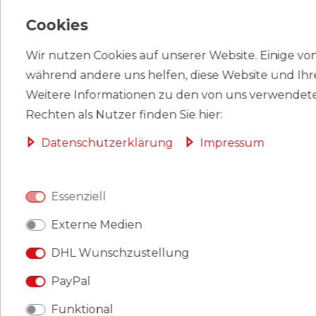
Cookies
HERSTELLER
Wir nutzen Cookies auf unserer Website. Einige von 
während andere uns helfen, diese Website und Ihr
einseitig für 8 Telefonkarten
Weitere Informationen zu den von uns verwendete
ganz glasklar, so ist auch die Rückseite der
Rechten als Nutzer finden Sie hier:
Karten sichtbar
Daten­schutz­erklärung
Impressum
annähernd Normformat DIN A4: 220 x 297 mm
mit 4-Ring-Normlochung, 80 mm Lochabstand
ganz aus glasklarer, weichmacherfreier
Essenziell
Hartfolie, Grundfolie 0,2 mm dick, Streifen 0,08
Externe Medien
mm dick
Größe außen: 220 x 297 mm
DHL Wunschzustellung
nutzbare Taschengröße: 96 x 61 mm, öffnung
PayPal
oben
Lochung: 4-Ring 80-80-80 mm Lochabstand
Funktional