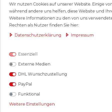
Wir nutzen Cookies auf unserer Website. Einige von 
HERSTELLER
während andere uns helfen, diese Website und Ihr
Weitere Informationen zu den von uns verwendete
Rechten als Nutzer finden Sie hier:
Briefmarken Tuvalu 2096 (kompl.Ausg.) postfrisch
2014 Papst Benedikt XVI.
Daten­schutz­erklärung
Impressum
Produkt: Briefmarken
Gebiet: Tuvalu
Essenziell
Ausgabeanlass: 2014 Papst Benedikt XVI.
Externe Medien
Titel: 2096 (kompl.Ausg.)
DHL Wunschzustellung
PayPal
Katalognummern: 2096
Funktional
Ausgabejahr: 2014
Weitere Einstellungen
Erhaltung: postfrisch