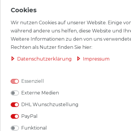
EU-VERANTWORTLICHER
Cookies
HERSTELLER
Wir nutzen Cookies auf unserer Website. Einige von 
während andere uns helfen, diese Website und Ihr
Weitere Informationen zu den von uns verwendete
Briefmarken St. Vincent - Union Island 502-503
Rechten als Nutzer finden Sie hier:
Kleinbogen (kompl.Ausg.) postfrisch 2010 5 Jahre
Daten­schutz­erklärung
Impressum
Papst Benedikt XVI.
Produkt: Briefmarken
Essenziell
Gebiet: St. Vincent - Union Island
Externe Medien
Ausgabeanlass: 2010 5 Jahre Papst Benedikt XVI.
DHL Wunschzustellung
Titel: 502-503 Kleinbogen (kompl.Ausg.)
PayPal
Katalognummern: 502
Funktional