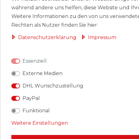
während andere uns helfen, diese Website und Ihr
Weitere Informationen zu den von uns verwendete
Rechten als Nutzer finden Sie hier:
Briefmarken Malediven 6379-6382 Kleinbogen
(kompl. Ausg.) postfrisch 2016 Wasim Akram
Daten­schutz­erklärung
Impressum
Produkt: Briefmarken
Gebiet: Malediven
Essenziell
Ausgabeanlass: 2016 Wasim Akram
Externe Medien
Titel: 6379-6382 Kleinbogen (kompl. Ausg.)
DHL Wunschzustellung
Katalognummern: 6379
PayPal
Funktional
Ausgabejahr: 2016
Weitere Einstellungen
Erhaltung: postfrisch