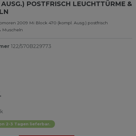
 AUSG.) POSTFRISCH LEUCHTTÜRME &
LN
omoren 2009 Mi Block 470 (kompl. Ausg.) postfrisch
& Muscheln
mmer
122/570B229773
€
*
ck
on 2-3 Tagen lieferbar.