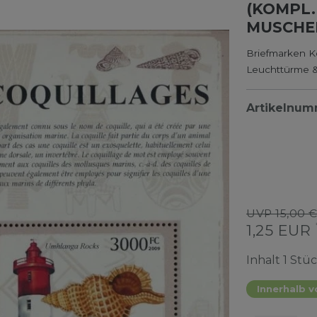
(KOMPL.
MUSCHE
Briefmarken K
Leuchttürme 
Artikelnu
UVP 15,00 
1,25 EUR
Inhalt
1
Stü
Innerhalb v