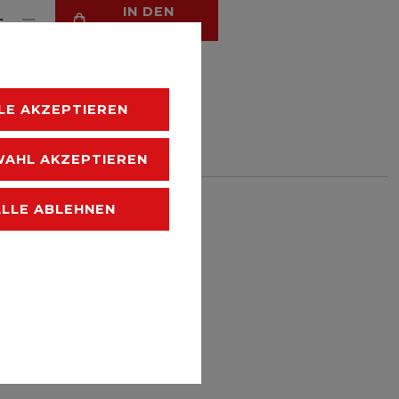
IN DEN
WARENKORB
LE AKZEPTIEREN
HLISTE
AHL AKZEPTIEREN
 zzgl.
Versandkosten
ALLE ABLEHNEN