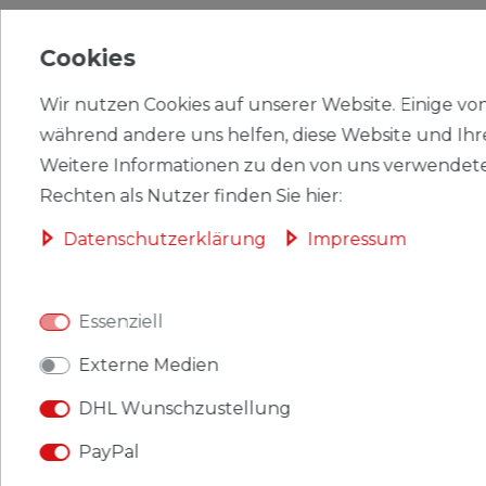
WEITERE DETAILS
Cookies
EU-VERANTWORTLICHER
Wir nutzen Cookies auf unserer Website. Einige von 
HERSTELLER
während andere uns helfen, diese Website und Ihr
Weitere Informationen zu den von uns verwendete
Rechten als Nutzer finden Sie hier:
Briefmarken Komoren 2652-2655 Kleinbogen
Daten­schutz­erklärung
Impressum
(kompl. Ausg.) postfrisch 2010 Pilze in der Region
Produkt: Briefmarken
Essenziell
Gebiet: Komoren
Externe Medien
Ausgabeanlass: 2010 Pilze in der Region
DHL Wunschzustellung
Titel: 2652-2655 Kleinbogen (kompl. Ausg.)
PayPal
Katalognummern: 2652