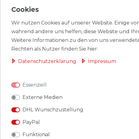
HERSTELLER
Cookies
Wir nutzen Cookies auf unserer Website. Einige von 
während andere uns helfen, diese Website und Ihr
Briefmarken Französ. Gebiete Antarktis 1966 Mi 36
Weitere Informationen zu den von uns verwendete
(kompl.Ausg.) postfrisch Freimarke:Tiere.
Rechten als Nutzer finden Sie hier:
Produkt: Briefmarken.
Daten­schutz­erklärung
Impressum
Gebiet: Französ. Gebiete Antarktis
.
Essenziell
Ausgabeanlass: 1966 Tiere - Blauwahl.
Externe Medien
Titel: 36 (kompl.Ausg.).
DHL Wunschzustellung
Katalognummern: 36.
PayPal
Ausgabejahr: 1966.
Funktional