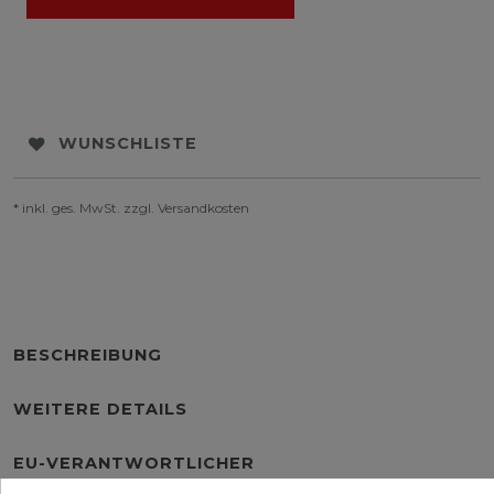
WUNSCHLISTE
* inkl. ges. MwSt. zzgl.
Versandkosten
BESCHREIBUNG
WEITERE DETAILS
EU-VERANTWORTLICHER