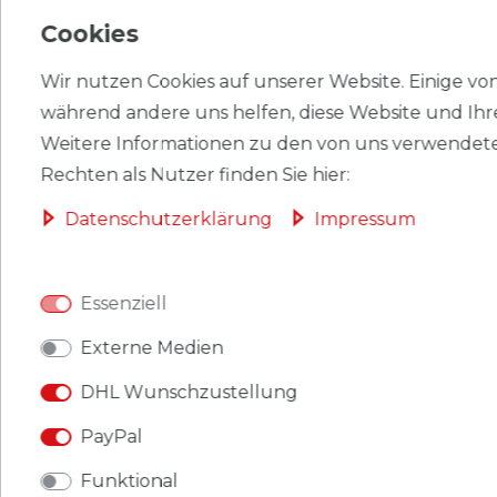
HERSTELLER
Cookies
Wir nutzen Cookies auf unserer Website. Einige von 
während andere uns helfen, diese Website und Ihr
Briefmarken Dänemark 2010 Mi 1619 (kompl.Ausg.)
Weitere Informationen zu den von uns verwendete
postfrisch Reichswappen.
Rechten als Nutzer finden Sie hier:
Produkt: Briefmarken.
Daten­schutz­erklärung
Impressum
Gebiet: Dänemark
.
Essenziell
Ausgabeanlass: 2010 Reichswappen.
Externe Medien
Titel: 1619 (kompl.Ausg.).
DHL Wunschzustellung
Katalognummern: 1619.
PayPal
Ausgabejahr: 2010.
Funktional