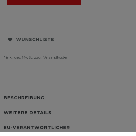
WUNSCHLISTE
* inkl. ges. MwSt. zzgl.
Versandkosten
BESCHREIBUNG
WEITERE DETAILS
EU-VERANTWORTLICHER