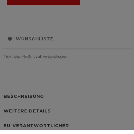
WUNSCHLISTE
* inkl. ges. MwSt. zzgl.
Versandkosten
BESCHREIBUNG
WEITERE DETAILS
EU-VERANTWORTLICHER