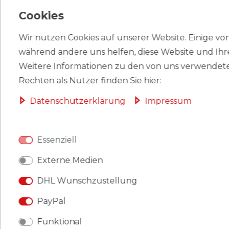
HERSTELLER
Cookies
Wir nutzen Cookies auf unserer Website. Einige von 
während andere uns helfen, diese Website und Ihr
Briefmarken Dänemark 2010 Mi 1596A-1597A
Weitere Informationen zu den von uns verwendete
(kompl.Ausg.) postfrisch Kinder.
Rechten als Nutzer finden Sie hier:
Produkt: Briefmarken.
Daten­schutz­erklärung
Impressum
Gebiet: Dänemark
.
Essenziell
Ausgabeanlass: 2010 Kinder.
Externe Medien
Titel: 1596A-1597A (kompl.Ausg.).
DHL Wunschzustellung
Katalognummern: 1596,1597.
PayPal
Ausgabejahr: 2010.
Funktional