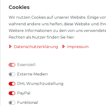
HERSTELLER
Cookies
Wir nutzen Cookies auf unserer Website. Einige von 
während andere uns helfen, diese Website und Ihr
Briefmarken Dänemark 2010 Mi 1594-1595
Weitere Informationen zu den von uns verwendete
(kompl.Ausg.) postfrisch Galopp.
Rechten als Nutzer finden Sie hier:
Produkt: Briefmarken.
Daten­schutz­erklärung
Impressum
Gebiet: Dänemark
.
Essenziell
Ausgabeanlass: 2010 Galopp.
Externe Medien
Titel: 1594-1595 (kompl.Ausg.).
DHL Wunschzustellung
Katalognummern: 1594,1595.
PayPal
Ausgabejahr: 2010.
Funktional