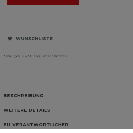
WUNSCHLISTE
* inkl. ges. MwSt. zzgl.
Versandkosten
BESCHREIBUNG
WEITERE DETAILS
EU-VERANTWORTLICHER