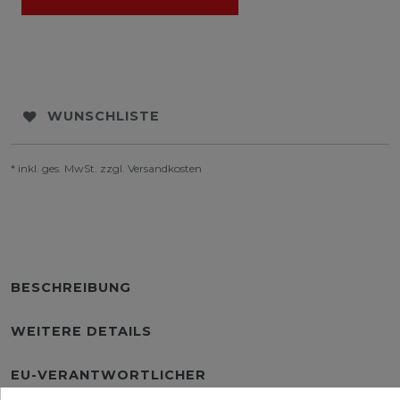
WUNSCHLISTE
* inkl. ges. MwSt. zzgl.
Versandkosten
BESCHREIBUNG
WEITERE DETAILS
EU-VERANTWORTLICHER