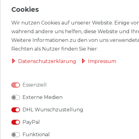
HERSTELLER
Cookies
Wir nutzen Cookies auf unserer Website. Einige von 
während andere uns helfen, diese Website und Ihr
Briefmarken Dänemark 2008 Mi 1511-1514
Weitere Informationen zu den von uns verwendete
(kompl.Ausg.) postfrisch Weihnachten.
Rechten als Nutzer finden Sie hier:
Produkt: Briefmarken.
Daten­schutz­erklärung
Impressum
Gebiet: Dänemark
.
Essenziell
Ausgabeanlass: 2008 Weihnachten.
Externe Medien
Titel: 1511-1514 (kompl.Ausg.).
DHL Wunschzustellung
Katalognummern: 1511,1512,1513,1514.
PayPal
Ausgabejahr: 2008.
Funktional