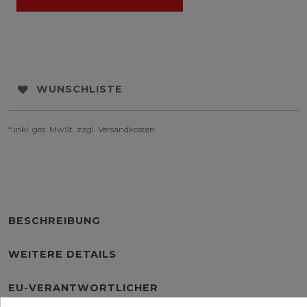
WUNSCHLISTE
* inkl. ges. MwSt. zzgl.
Versandkosten
BESCHREIBUNG
WEITERE DETAILS
EU-VERANTWORTLICHER