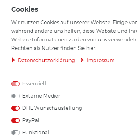
HERSTELLER
Cookies
Wir nutzen Cookies auf unserer Website. Einige von 
während andere uns helfen, diese Website und Ihr
Briefmarken Dänemark 2008 Mi 1493-1494
Weitere Informationen zu den von uns verwendete
(kompl.Ausg.) postfrisch Leibgarde.
Rechten als Nutzer finden Sie hier:
Produkt: Briefmarken.
Daten­schutz­erklärung
Impressum
Gebiet: Dänemark
.
Essenziell
Ausgabeanlass: 2008 Leibgarde.
Externe Medien
Titel: 1493-1494 (kompl.Ausg.).
DHL Wunschzustellung
Katalognummern: 1493,1494.
PayPal
Ausgabejahr: 2008.
Funktional