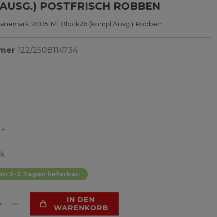
AUSG.) POSTFRISCH ROBBEN
änemark 2005 Mi Block26 (kompl.Ausg.) Robben
mmer
122/250B114734
*
R
ck
on 2-3 Tagen lieferbar.
IN DEN
WARENKORB