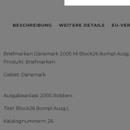
BESCHREIBUNG
WEITERE DETAILS
EU-VE
Briefmarken Dänemark 2005 Mi Block26 (kompl.Ausg.)
Produkt: Briefmarken.
Gebiet: Dänemark
.
Ausgabeanlass: 2005 Robben.
Titel: Block26 (kompl.Ausg.).
Katalognummern: 26.