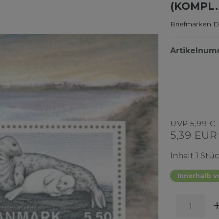
(KOMPL.
Briefmarken D
Artikelnu
UVP 5,99 €
5,39 EU
Inhalt
1
Stü
Innerhalb v