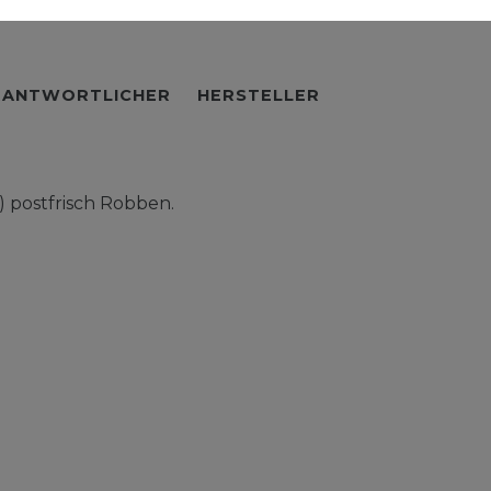
RANTWORTLICHER
HERSTELLER
 postfrisch Robben.