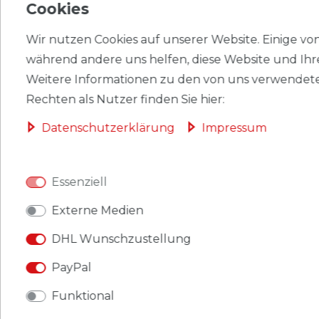
Cookies
Wir nutzen Cookies auf unserer Website. Einige von 
während andere uns helfen, diese Website und Ihr
Briefmarken Dänemark 2004 Mi 1360 (kompl.Ausg.)
Weitere Informationen zu den von uns verwendete
postfrisch Kinder.
Rechten als Nutzer finden Sie hier:
Produkt: Briefmarken.
Daten­schutz­erklärung
Impressum
Gebiet: Dänemark
.
Essenziell
Ausgabeanlass: 2004 Kinder.
Externe Medien
Titel: 1360 (kompl.Ausg.).
DHL Wunschzustellung
Katalognummern: 1360.
PayPal
Ausgabejahr: 2004.
Funktional
Erhaltung: postfrisch.