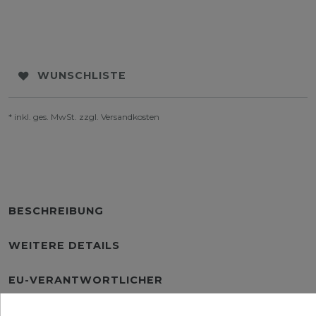
WUNSCHLISTE
* inkl. ges. MwSt. zzgl.
Versandkosten
BESCHREIBUNG
WEITERE DETAILS
EU-VERANTWORTLICHER
HERSTELLER