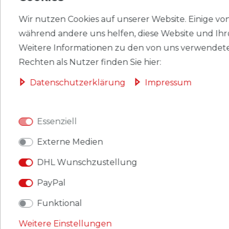
Wir nutzen Cookies auf unserer Website. Einige von 
HERSTELLER
während andere uns helfen, diese Website und Ihr
Weitere Informationen zu den von uns verwendete
Rechten als Nutzer finden Sie hier:
Briefmarken Britische Gebiete Antarktis 1994 Mi 231-
Daten­schutz­erklärung
Impressum
234 (kompl.Ausg.) postfrisch Antarktisforschung
Produkt: Briefmarken
Gebiet: Britische Gebiete Antarktis
Essenziell
Externe Medien
Ausgabeanlass: 1994 Antarktisforschung
DHL Wunschzustellung
Titel: 231-234 (kompl.Ausg.)
PayPal
Katalognummern: 231,232,233,234
Funktional
Ausgabejahr: 1994
Weitere Einstellungen