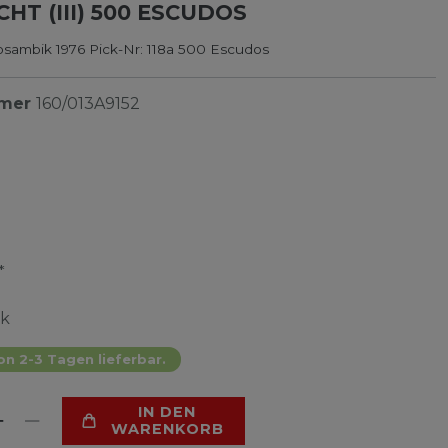
HT (III) 500 ESCUDOS
ambik 1976 Pick-Nr: 118a 500 Escudos
mmer
160/013A9152
*
ck
on 2-3 Tagen lieferbar.
IN DEN
WARENKORB