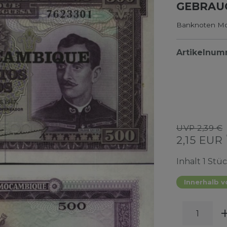
GEBRAUC
Banknoten Mos
Artikelnu
UVP 2,39 €
2,15 EUR
Inhalt
1
Stü
Innerhalb v