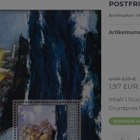
POSTFRI
Briefmarken M
Artikelnu
UVP 2,19 €
1,97 EUR
Inhalt
1
Stü
Grundpreis
Innerhalb v