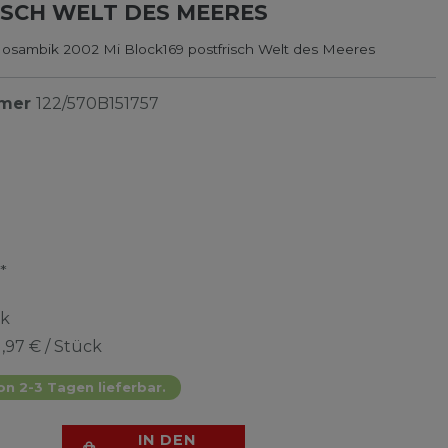
SCH WELT DES MEERES
osambik 2002 Mi Block169 postfrisch Welt des Meeres
mmer
122/570B151757
*
ck
1,97 € / Stück
on 2-3 Tagen lieferbar.
IN DEN