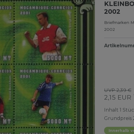
KLEINBO
002
Briefmarken M
2002
Artikelnu
UVP 2,39 €
2,15 EUR
Inhalt
1
Stü
Grundpreis
Innerhalb v