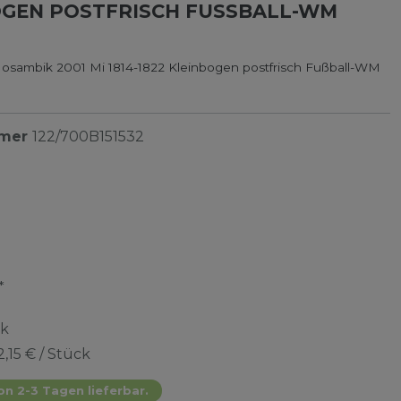
GEN POSTFRISCH FUSSBALL-WM 2
osambik 2001 Mi 1814-1822 Kleinbogen postfrisch Fußball-WM
mmer
122/700B151532
*
ck
2,15 € / Stück
on 2-3 Tagen lieferbar.