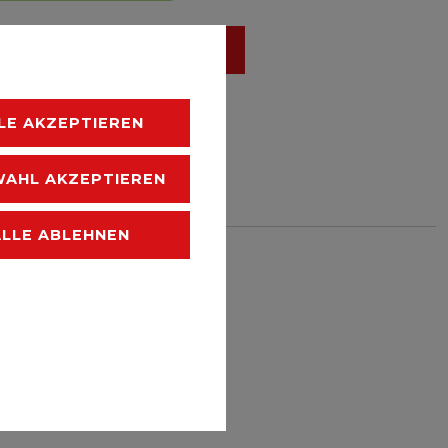
IN DEN
WARENKORB
LE AKZEPTIEREN
AHL AKZEPTIEREN
HLISTE
ALLE ABLEHNEN
 zzgl.
Versandkosten