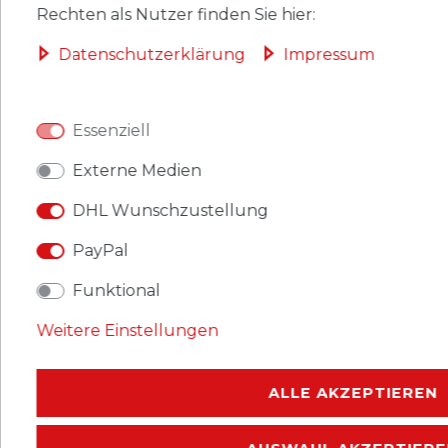
Rechten als Nutzer finden Sie hier:
WEITERE DETAILS
Daten­schutz­erklärung
Impressum
EU-VERANTWORTLICHER
HERSTELLER
Essenziell
Externe Medien
Qualitätspinzette aus leicht federndem
DHL Wunschzustellung
Qualitätsstahl. Speziell für Münzen und
PayPal
Telefonkarten. Länge: 11,8 cm. Verpackungs-Maße: 10
x 118 x 10 mm.
Funktional
Farbe: silber
Weitere Einstellungen
ALLE AKZEPTIEREN