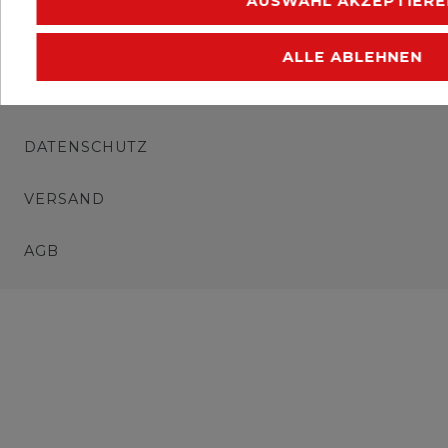
AUSWAHL AKZEPTIERE
IMPRESSUM
ALLE ABLEHNEN
WIDERRUFSRECHT
DATENSCHUTZ
VERSAND
AGB