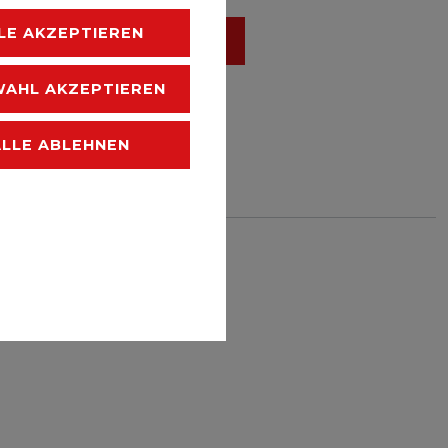
IN DEN
LE AKZEPTIEREN
WARENKORB
AHL AKZEPTIEREN
ALLE ABLEHNEN
HLISTE
 zzgl.
Versandkosten