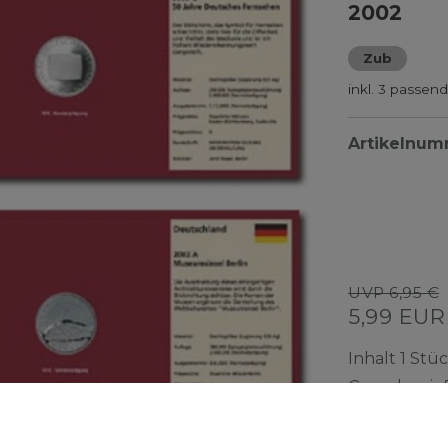
2002
Zub
inkl. 3 passen
Artikelnu
UVP 6,95 €
5,99 EU
Inhalt
1
Stü
Grundpreis
Innerhalb v