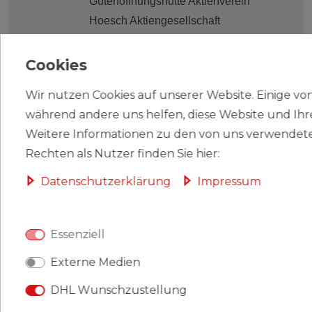
Gutehoffnungshütte Aktienverein
Hoesch Aktiengesellschaft
Landesbank der Provinz Westfalen
Landschaft der Provinz Westfalen
Cookies
Rheinisch-Westfälische Boden-Credit-Bank
Wir nutzen Cookies auf unserer Website. Einige von 
Westdeutsche Bodenkreditanstalt
während andere uns helfen, diese Website und Ihr
Viele in kompletten und langen Serien. Enth
Weitere Informationen zu den von uns verwendete
Rechten als Nutzer finden Sie hier:
Aktie
Gold-Hypothekenpfandbrief
Daten­schutz­erklärung
Impressum
Gold-Pfandbrief
Hypotheken-Pfandbrief
Essenziell
Inhaberaktie
Kommunal-Schuldverschreibung
Externe Medien
Stammaktie
DHL Wunschzustellung
Vorzugsaktie