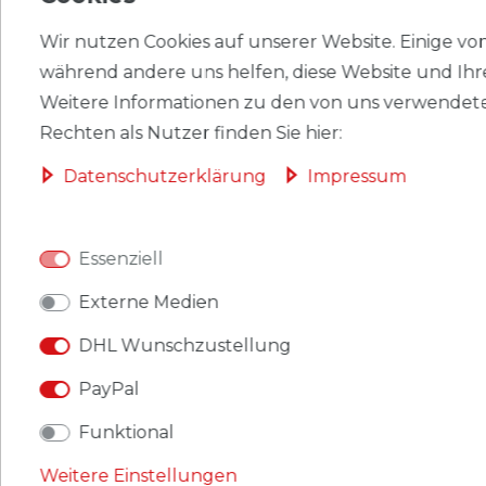
Wir nutzen Cookies auf unserer Website. Einige von 
HERSTELLER
während andere uns helfen, diese Website und Ihr
Weitere Informationen zu den von uns verwendete
Rechten als Nutzer finden Sie hier:
Briefmarken Guinea 4469-4472 postfrisch 2006
Daten­schutz­erklärung
Impressum
Verkehrsmittel: Zweiräder
Produkt: Briefmarken
Gebiet: Guinea
Essenziell
Externe Medien
Ausgabeanlass: 2006 Verkehrsmittel: Zweiräder
DHL Wunschzustellung
Titel: 4469-4472
PayPal
Katalognummern: 4469,4470,4471,4472
Funktional
Ausgabejahr: 2006
Weitere Einstellungen