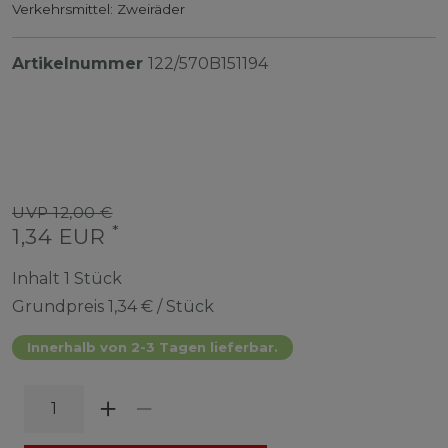
Verkehrsmittel: Zweiräder
Artikelnummer
122/570B151194
UVP 12,00 €
*
1,34 EUR
Inhalt
1
Stück
Grundpreis
1,34 € / Stück
Innerhalb von 2-3 Tagen lieferbar.