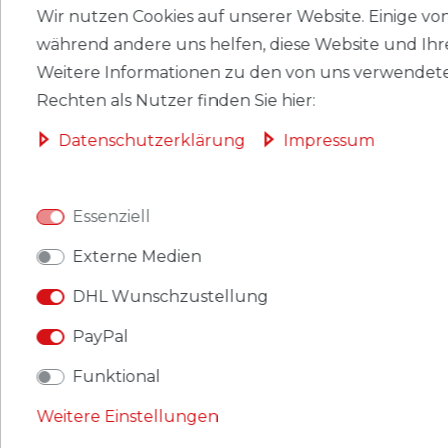
Wir nutzen Cookies auf unserer Website. Einige von 
HERSTELLER
während andere uns helfen, diese Website und Ihr
Weitere Informationen zu den von uns verwendete
Rechten als Nutzer finden Sie hier:
Briefmarken Grenada Block854 (kompl.Ausg.)
postfrisch 2014 Papst Franziskus
Daten­schutz­erklärung
Impressum
Produkt: Briefmarken
Gebiet: Grenada
Essenziell
Ausgabeanlass: 2014 Papst Franziskus
Externe Medien
Titel: Block854 (kompl.Ausg.)
DHL Wunschzustellung
PayPal
Katalognummern: 854
Funktional
Ausgabejahr: 2014
Weitere Einstellungen
Erhaltung: postfrisch