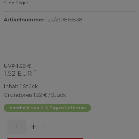
S. de Ségur
Artikelnummer
122/210B65538
UVP 1,69 €
*
1,52 EUR
Inhalt
1
Stück
Grundpreis
1,52 € / Stück
Innerhalb von 2-3 Tagen lieferbar.