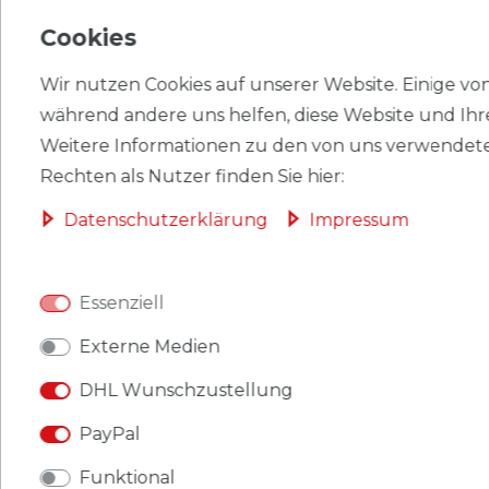
Cookies
EU-VERANTWORTLICHER
Wir nutzen Cookies auf unserer Website. Einige von 
HERSTELLER
während andere uns helfen, diese Website und Ihr
Weitere Informationen zu den von uns verwendete
Rechten als Nutzer finden Sie hier:
Briefmarken Frankreich 3395 (kompl.Ausg.)
Daten­schutz­erklärung
Impressum
postfrisch 1999 Sophie Comtesse de Ségur
Produkt: Briefmarken
Essenziell
Gebiet: Frankreich
Externe Medien
Ausgabeanlass: 1999 Sophie Comtesse de Ségur
DHL Wunschzustellung
Titel: 3395 (kompl.Ausg.)
PayPal
Katalognummern: 3395
Funktional