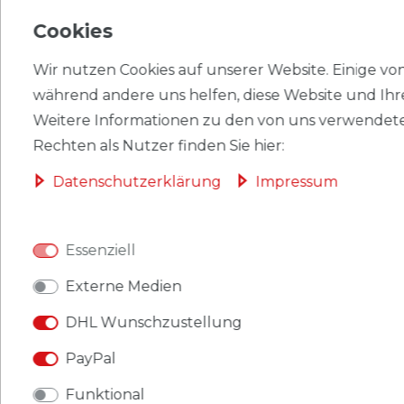
Cookies
EU-VERANTWORTLICHER
Wir nutzen Cookies auf unserer Website. Einige von 
HERSTELLER
während andere uns helfen, diese Website und Ihr
Weitere Informationen zu den von uns verwendete
Rechten als Nutzer finden Sie hier:
Briefmarken Frankreich 3273 (kompl.Ausg.)
Daten­schutz­erklärung
Impressum
postfrisch 1998 Valentinstag
Produkt: Briefmarken
Essenziell
Gebiet: Frankreich
Externe Medien
Ausgabeanlass: 1998 Valentinstag
DHL Wunschzustellung
Titel: 3273 (kompl.Ausg.)
PayPal
Katalognummern: 3273
Funktional