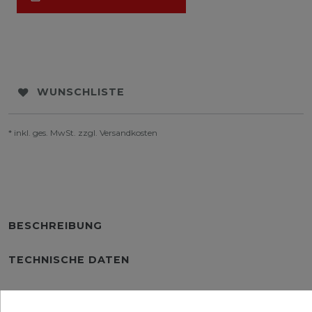
WUNSCHLISTE
* inkl. ges. MwSt. zzgl.
Versandkosten
BESCHREIBUNG
TECHNISCHE DATEN
WEITERE DETAILS