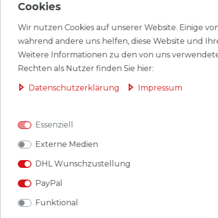
Cookies
EU-VERANTWORTLICHER
Wir nutzen Cookies auf unserer Website. Einige von 
HERSTELLER
während andere uns helfen, diese Website und Ihr
Weitere Informationen zu den von uns verwendete
Rechten als Nutzer finden Sie hier:
Briefmarken Frankreich 3268 (kompl.Ausg.)
Daten­schutz­erklärung
Impressum
postfrisch 1997 Kloster
Produkt: Briefmarken
Essenziell
Gebiet: Frankreich
Externe Medien
Ausgabeanlass: 1997 Kloster
DHL Wunschzustellung
Titel: 3268 (kompl.Ausg.)
PayPal
Katalognummern: 3268
Funktional
Ausgabejahr: 1997