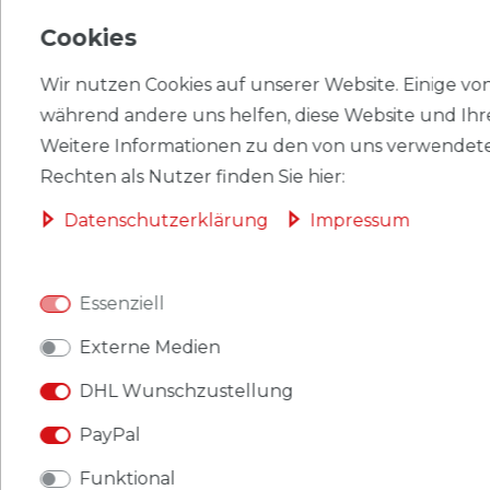
Cookies
EU-VERANTWORTLICHER
Wir nutzen Cookies auf unserer Website. Einige von 
HERSTELLER
während andere uns helfen, diese Website und Ihr
Weitere Informationen zu den von uns verwendete
Rechten als Nutzer finden Sie hier:
Briefmarken Deutsches Reich S48 mit Falz 1932
Daten­schutz­erklärung
Impressum
Reichspräsidenten
Produkt: Briefmarken
Essenziell
Gebiet: Deutsches Reich
Externe Medien
Ausgabeanlass: 1932 Reichspräsidenten
DHL Wunschzustellung
Titel: S48
PayPal
Katalognummern: 48
Funktional