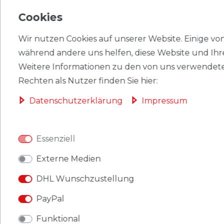
Cookies
EU-VERANTWORTLICHER
Wir nutzen Cookies auf unserer Website. Einige von 
HERSTELLER
während andere uns helfen, diese Website und Ihr
Weitere Informationen zu den von uns verwendete
Rechten als Nutzer finden Sie hier:
Briefmarken DDR 2798 Kleinbogen gestempelt 1983
Daten­schutz­erklärung
Impressum
Sonnenuhren
Produkt: Briefmarken
Essenziell
Gebiet: DDR
Externe Medien
Ausgabeanlass: 1983 Sonnenuhren
DHL Wunschzustellung
Titel: 2798 Kleinbogen
PayPal
Katalognummern: 2798
Funktional