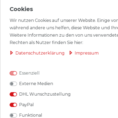
Cookies
EU-VERANTWORTLICHER
Wir nutzen Cookies auf unserer Website. Einige von 
HERSTELLER
während andere uns helfen, diese Website und Ihr
Weitere Informationen zu den von uns verwendete
Rechten als Nutzer finden Sie hier:
Briefmarken Guinea 616A-621A (kompl.Ausg.)
Daten­schutz­erklärung
Impressum
gestempelt 1972 Gegen Rassendiskriminierung
Produkt: Briefmarken
Essenziell
Gebiet: Guinea
Externe Medien
Ausgabeanlass: 1972 Gegen Rassendiskriminierung
DHL Wunschzustellung
Titel: 616A-621A (kompl.Ausg.)
PayPal
Katalognummern: 616,617,618,619,620,621
Funktional